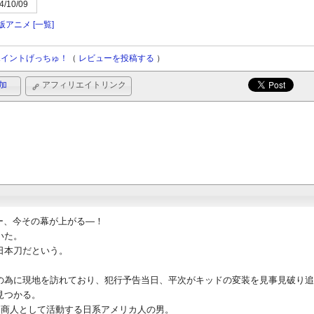
4/10/09
版アニメ
[一覧]
ポイントげっちゅ！
（
レビューを投稿する
）
加
アフィリエイトリンク
ー、今その幕が上がる―！
いた。
日本刀だという。
の為に現地を訪れており、犯行予告当日、平次がキッドの変装を見事見破り追
見つかる。
器商人として活動する日系アメリカ人の男。