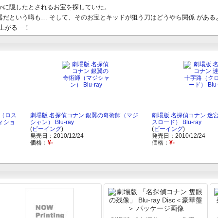
かに隠したとされるお宝を探していた。
だという噂も… そして、そのお宝とキッドが狙う刀はどうやら関係 がある
上がる―！
船（ロス
劇場版 名探偵コナン 銀翼の奇術師（マジ
劇場版 名探偵コナン 迷
ィショ
シャン） Blu-ray
スロード） Blu-ray
(
ビーイング
)
(
ビーイング
)
発売日：2010/12/24
発売日：2010/12/24
価格：
¥-
価格：
¥-