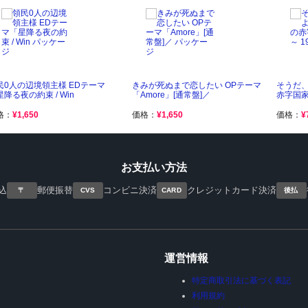
民0人の辺境領主様 EDテーマ
きみが死ぬまで恋したい OPテーマ
そうだ
降る夜の約束 / Win
「Amore」[通常盤]／
赤字国家
格：
¥1,650
価格：
¥1,650
価格：
¥
お支払い方法
込
郵便振替
コンビニ決済
クレジットカード決済
〒
CVS
CARD
後払
運営情報
特定商取引法に基づく表記
利用規約