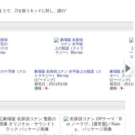
ようで、刀を狙うキッドに対し、謎の“
宮の十字路（クロ
劇場版 名探偵コナン 水平線上の陰謀（ス
劇場版 名探偵
トラテジー） Blu-ray
ター） スペシャ
(
ビーイング
)
(
ビーイング
)
発売日：2011/01/28
発売日：2011/1
価格：
¥-
価格：
¥-