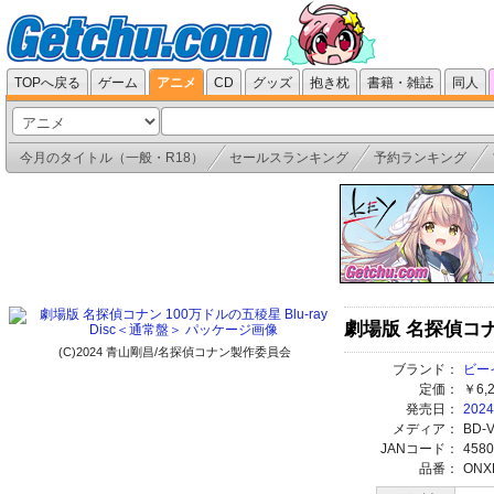
TOPへ戻る
ゲーム
アニメ
CD
グッズ
抱き枕
書籍・雑誌
同人
今月のタイトル
（
一般
・
R18
）
セールスランキング
予約ランキング
劇場版 名探偵コナン
(C)2024 青山剛昌/名探偵コナン製作委員会
ブランド：
ビー
定価：
￥6,
発売日：
2024
メディア：
BD-
JANコード：
4580
品番：
ONX