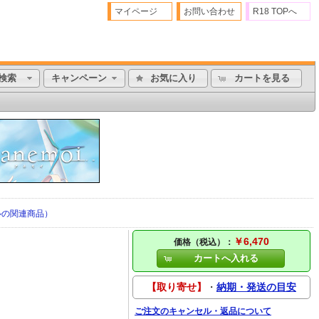
マイページ
お問い合わせ
R18 TOPへ
検索
キャンペーン
お気に入り
カートを見る
ルの関連商品）
￥6,470
価格（税込）：
カートへ入れる
【取り寄せ】
・
納期・発送の目安
ご注文のキャンセル・返品について