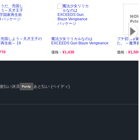
、売国しよう～天才王子の
魔法少女リリカルなのは
ブチ切れ令嬢
再生術～ 19
EXCEEDS Gun Blaze Vengeance
た。 ～魔導
770
価格：
¥1,430
価格：
¥1,500
後払い決済
あと払い (ペイディ)
Paidy