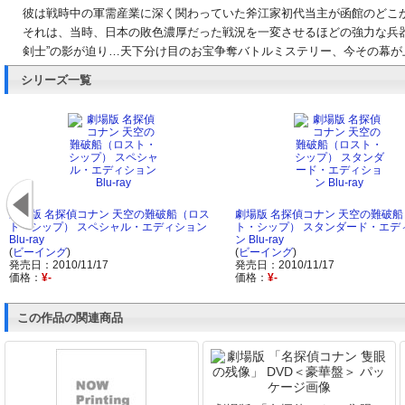
彼は戦時中の軍需産業に深く関わっていた斧江家初代当主が函館のどこ
それは、当時、日本の敗色濃厚だった戦況を一変させるほどの強力な兵器
剣士”の影が迫り…天下分け目のお宝争奪バトルミステリー、今その幕が
シリーズ一覧
劇場版 名探偵コナン 天空の難破船（ロス
劇場版 名探偵コナン 天空の難破
ト・シップ） スペシャル・エディション
ト・シップ） スタンダード・エデ
Blu-ray
ン Blu-ray
(
ビーイング
)
(
ビーイング
)
発売日：2010/11/17
発売日：2010/11/17
価格：
¥-
価格：
¥-
この作品の関連商品