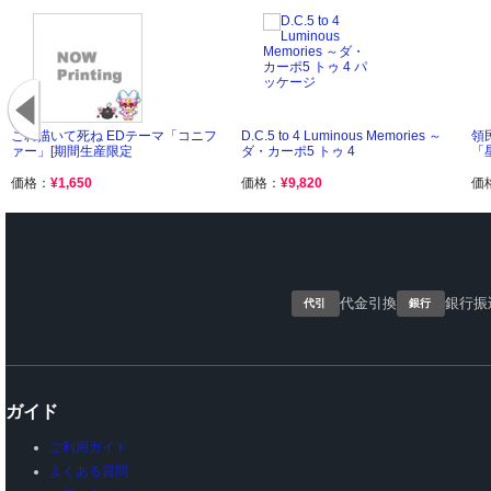
これ描いて死ね EDテーマ「コニフ
D.C.5 to 4 Luminous Memories ～
領
ァー」[期間生産限定
ダ・カーポ5 トゥ 4
「星
価格：
¥1,650
価格：
¥9,820
価
代金引換
銀行振
代引
銀行
ガイド
ご利用ガイド
よくある質問