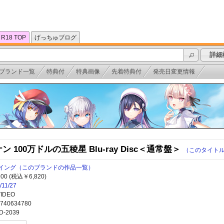
R18 TOP
げっちゅブログ
詳細
ブランド一覧
特典付
特典画像
先着特典付
発売日変更情報
 100万ドルの五稜星 Blu-ray Disc＜通常盤＞
（このタイト
イング
（このブランドの作品一覧）
200 (税込￥6,820)
/11/27
VIDEO
740634780
D-2039