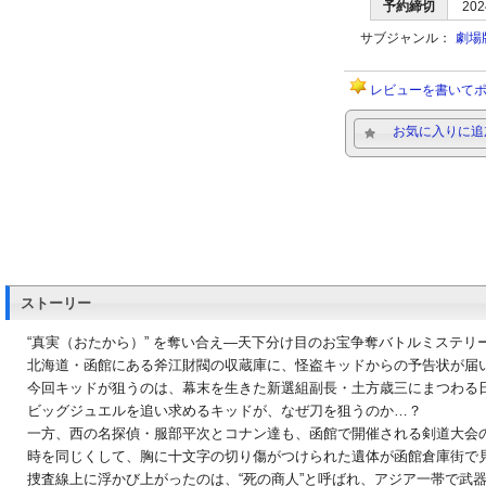
予約締切
202
サブジャンル：
劇場
レビューを書いて
お気に入りに追
ストーリー
“真実（おたから）” を奪い合え―天下分け目のお宝争奪バトルミステリ
北海道・函館にある斧江財閥の収蔵庫に、怪盗キッドからの予告状が届
今回キッドが狙うのは、幕末を生きた新選組副長・土方歳三にまつわる
ビッグジュエルを追い求めるキッドが、なぜ刀を狙うのか…？
一方、西の名探偵・服部平次とコナン達も、函館で開催される剣道大会
時を同じくして、胸に十文字の切り傷がつけられた遺体が函館倉庫街で
捜査線上に浮かび上がったのは、“死の商人”と呼ばれ、アジア一帯で武