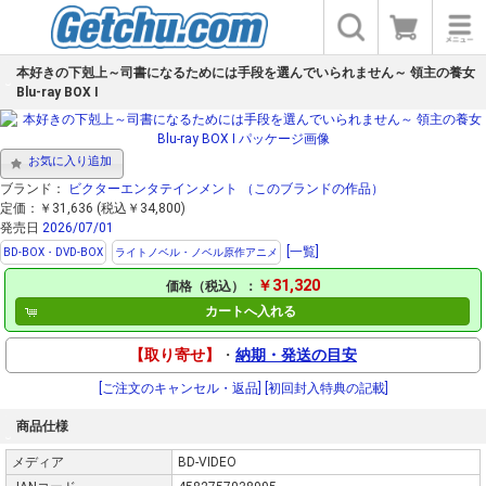
本好きの下剋上～司書になるためには手段を選んでいられません～ 領主の養女
Blu-ray BOX I
お気に入り追加
ブランド：
ビクターエンタテインメント
（このブランドの作品）
定価：￥31,636 (税込￥34,800)
発売日
2026/07/01
[一覧]
BD-BOX・DVD-BOX
ライトノベル・ノベル原作アニメ
￥31,320
価格（税込）：
カートへ入れる
【取り寄せ】
・
納期・発送の目安
[ご注文のキャンセル・返品]
[初回封入特典の記載]
商品仕様
メディア
BD-VIDEO