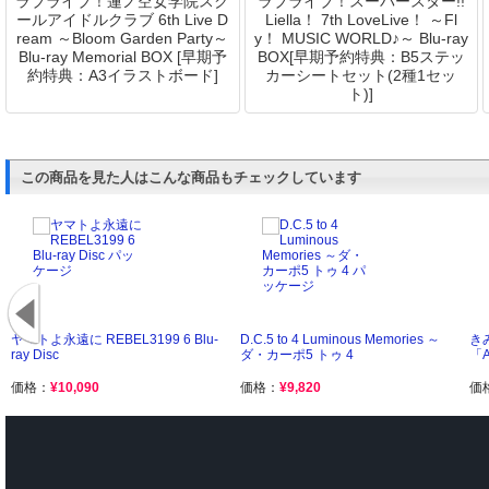
ラブライブ！蓮ノ空女学院スク
ラブライブ！スーパースター!!
ールアイドルクラブ 6th Live D
Liella！ 7th LoveLive！ ～Fl
ream ～Bloom Garden Party～
y！ MUSIC WORLD♪～ Blu-ray
Blu-ray Memorial BOX [早期予
BOX[早期予約特典：B5ステッ
約特典：A3イラストボード]
カーシートセット(2種1セッ
ト)]
この商品を見た人はこんな商品もチェックしています
ヤマトよ永遠に REBEL3199 6 Blu-
D.C.5 to 4 Luminous Memories ～
き
ray Disc
ダ・カーポ5 トゥ 4
「A
価格：
¥10,090
価格：
¥9,820
価