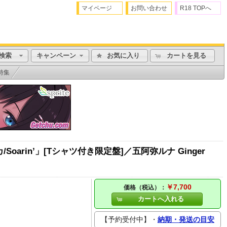
マイページ
お問い合わせ
R18 TOPへ
検索
キャンペーン
お気に入り
カートを見る
特集
arin’」[Tシャツ付き限定盤]／五阿弥ルナ Ginger
￥7,700
価格（税込）：
カートへ入れる
【予約受付中】・
納期・発送の目安