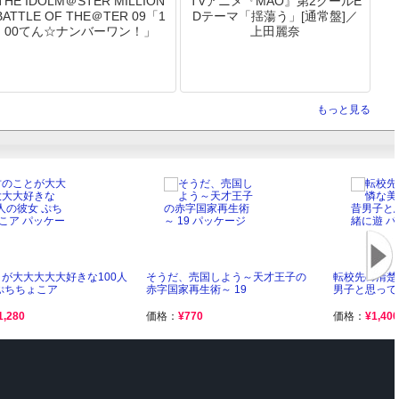
THE IDOLM＠STER MILLION
TVアニメ『MAO』第2クールE
BATTLE OF THE＠TER 09「1
Dテーマ「揺蕩う」[通常盤]／
00てん☆ナンバーワン！」
上田麗奈
もっと見る
が大大大大大好きな100人
そうだ、売国しよう～天才王子の
転校先の清楚
ぷちちょこア
赤字国家再生術～ 19
男子と思って
1,280
価格：
¥770
価格：
¥1,400