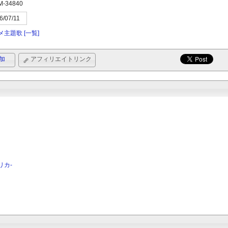
M-34840
6/07/11
メ主題歌
[一覧]
加
アフィリエイトリンク
リカ-
二十世紀電氣目録-ユーレカ・エヴリカ-
二十世紀電氣目録-ユーレ
リ
OP＆EDテーマ「ユーレカ・エヴリ
OP＆EDテーマ「ユーレ
カ/Soarin’」[通常盤]／五阿弥ルナ
カ/Soarin’」[Tシャツ付
(
Lantis
)
(
Lantis
)
発売日：2026/09/30
発売日：2026/09/30
価格：
¥1,430
価格：
¥7,700