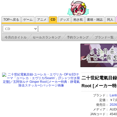
TOPへ戻る
ゲーム
アニメ
CD
グッズ
抱き枕
書籍・雑誌
同人
今月のタイトル
セールスランキング
予約ランキング
ブランド一覧
二十世紀電氣目録-
Root [メーカ
ブランド：
Lanti
定価：
￥7,
発売日：
2026
メディア：
AUD
JANコード：
4540