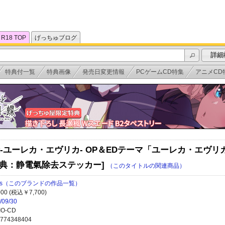
R18 TOP
げっちゅブログ
詳細
特典付一覧
特典画像
発売日変更情報
PCゲームCD特集
アニメCD
ユーレカ・エヴリカ- OP＆EDテーマ「ユーレカ・エヴリカ/So
ー特典：静電氣除去ステッカー]
（このタイトルの関連商品）
s
（このブランドの作品一覧）
000 (税込￥7,700)
/09/30
IO-CD
774348404