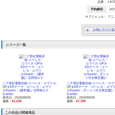
品番：
LAC
予約締切
202
サブジャンル：
アニ
お気に入りに追
シリーズ一覧
二十世紀電氣目録-ユーレカ・エヴリカ-
二十世紀電氣目録-ユーレカ・エヴ
OP＆EDテーマ「ユーレカ・エヴリ
OP＆EDテーマ「ユーレカ・エヴ
カ/Soarin’」[通常盤]／五阿弥ルナ
カ/Soarin’」[Tシャツ付き限定盤]／
(
Lantis
)
(
Lantis
)
発売日：2026/09/30
発売日：2026/09/30
価格：
¥1,430
価格：
¥7,700
この作品の関連商品