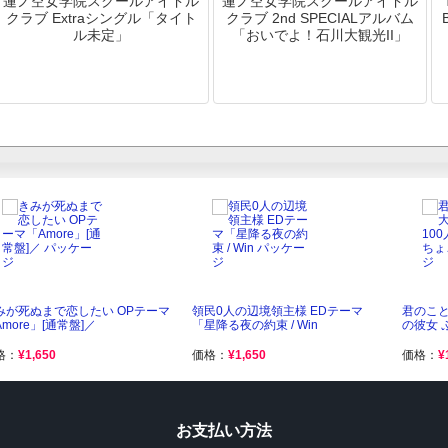
蓮ノ空女学院スクールアイドル
蓮ノ空女学院スクールアイドル
クラブ Extraシングル「タイト
クラブ 2nd SPECIALアルバム
ル未定」
「おいでよ！石川大観光II」
みが死ぬまで恋したい OPテーマ
領民0人の辺境領主様 EDテーマ
君のこと
more」[通常盤]／
「星降る夜の約束 / Win
の彼女 
格：
¥1,650
価格：
¥1,650
価格：
¥
お支払い方法