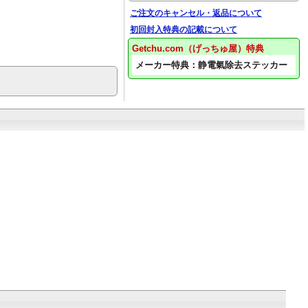
ご注文のキャンセル・返品について
初回封入特典の記載について
Getchu.com（げっちゅ屋）特典
メーカー特典：静電氣除去ステッカー
カ・エヴリカ-
カ・エヴリ
き限定盤]／