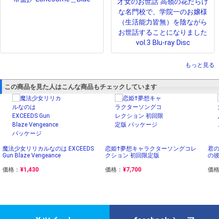
才女のお世話 高嶺の花だらけ
な名門校で、学院一のお嬢様
（生活能力皆無）を陰ながら
お世話することになりました
vol.3 Blu-ray Disc
もっと見る
この商品を見た人はこんな商品もチェックしています
魔法少女リリカルなのは EXCEEDS
恋姫†夢想キャラクターソングコレ
君の
Gun Blaze Vengeance
クション 初回限定版
の彼
価格：
¥1,430
価格：
¥7,700
価