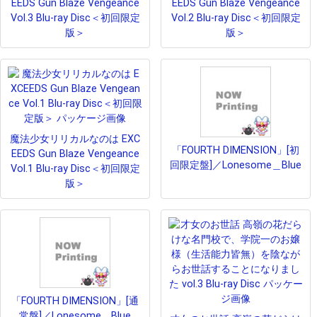
EEDS Gun Blaze Vengeance
EEDS Gun Blaze Vengeance
Vol.3 Blu-ray Disc＜初回限定
Vol.2 Blu-ray Disc＜初回限定
版＞
版＞
魔法少女リリカルなのは EXC
「FOURTH DIMENSION」[初
EEDS Gun Blaze Vengeance
回限定盤]／Lonesome＿Blue
Vol.1 Blu-ray Disc＜初回限定
版＞
「FOURTH DIMENSION」[通
常盤]／Lonesome＿Blue