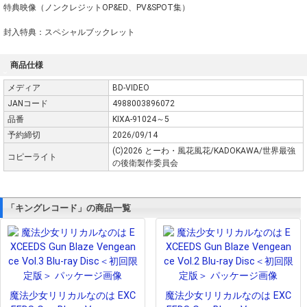
特典映像（ノンクレジットOP&ED、PV&SPOT集）
封入特典：スペシャルブックレット
商品仕様
メディア
BD-VIDEO
JANコード
4988003896072
品番
KIXA-91024～5
予約締切
2026/09/14
(C)2026 とーわ・風花風花/KADOKAWA/世界最強
コピーライト
の後衛製作委員会
「キングレコード」の商品一覧
魔法少女リリカルなのは EXC
魔法少女リリカルなのは EXC