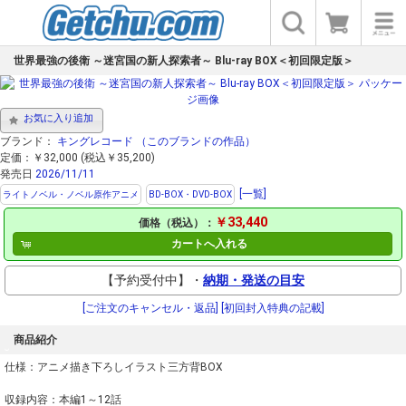
世界最強の後衛 ～迷宮国の新人探索者～ Blu-ray BOX＜初回限定版＞
お気に入り追加
ブランド：
キングレコード
（このブランドの作品）
定価：￥32,000 (税込￥35,200)
発売日
2026/11/11
[一覧]
ライトノベル・ノベル原作アニメ
BD-BOX・DVD-BOX
￥33,440
価格（税込）：
カートへ入れる
【予約受付中】・
納期・発送の目安
[ご注文のキャンセル・返品]
[初回封入特典の記載]
商品紹介
仕様：アニメ描き下ろしイラスト三方背BOX
収録内容：本編1～12話