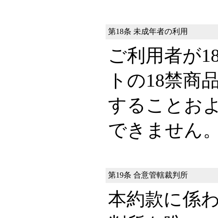
第18条 未成年者の利用
ご利用者が1
トの18禁商
することお
できません
第19条 合意管轄裁判所
本約款に係