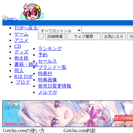
TOPへ戻る
ゲーム
詳細検索
ウェブ履歴
お気に入り
アニメ
CD
ランキング
グッズ
予約
抱き枕
セールス
書籍・雑誌
ブランド一覧
同人
特典付
R18 TOP
特典画像
ブログ
発売日変更情報
メルマガ
Getchu.comの使い方
Getchu.com約款