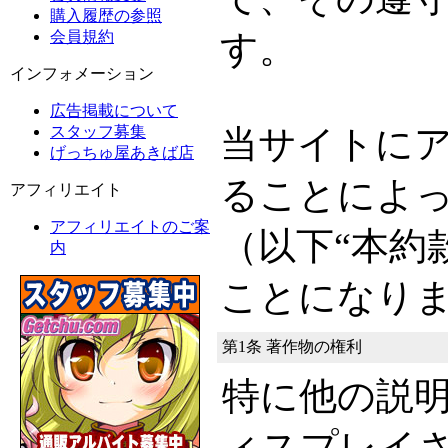
購入履歴の参照
会員規約
す。
インフォメーション
広告掲載について
スタッフ募集
当サイトに
げっちゅ屋あきば店
ることによ
アフィリエイト
アフィリエイトのご案
（以下“本約
内
ことになり
第1条 著作物の権利
特に他の説
ィスプレイ