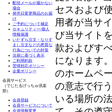
配信メールが届かない
セスおよび
場合
発売日変更商品のお届
け
用者が当サ
ご予約について補足
セキュリティー/個人
び当サイト
情報保護
いたずら注文・なりす
款およびす
まし注文などの悪質な
行為についての対策
法規に基づく表示
になります
ご利用約款
苦情対応ポリシー
のホームペ
企業ポリシー
会員サービス
の意志で行
（でじたるげっちゅ倶楽
部）
いる場所の
会員登録
会員サービスについて
て、その遵
会員情報変更