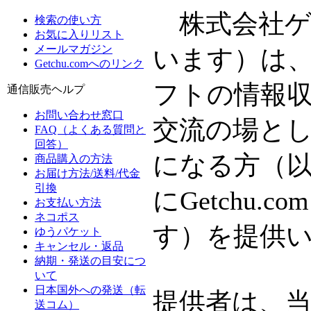
株式会社ゲ
検索の使い方
お気に入りリスト
メールマガジン
います）は
Getchu.comへのリンク
フトの情報
通信販売ヘルプ
お問い合わせ窓口
交流の場と
FAQ（よくある質問と
回答）
になる方（
商品購入の方法
お届け方法/送料/代金
引換
にGetchu
お支払い方法
ネコポス
す）を提供
ゆうパケット
キャンセル・返品
納期・発送の目安につ
いて
日本国外への発送（転
提供者は、
送コム）